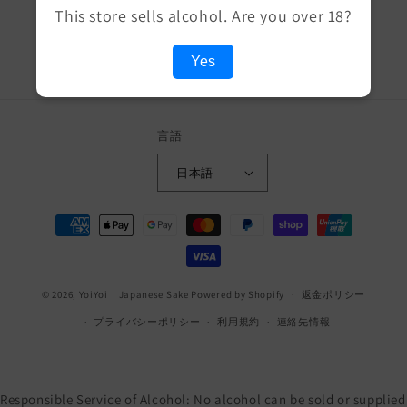
メール
This store sells alcohol. Are you over 18?
Facebook
Instagram
Yes
言語
日本語
決
済
方
法
© 2026,
YoiYoi Japanese Sake
Powered by Shopify
返金ポリシー
プライバシーポリシー
利用規約
連絡先情報
Responsible Service of Alcohol: No alcohol can be sold or supplied