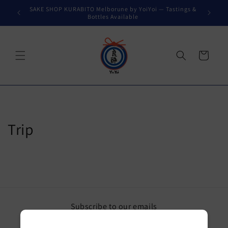
コンテ
SAKE SHOP KURABITO Melborune by YoiYoi — Tastings &
ンツに
Bottles Available
進む
カ
ー
ト
Trip
Subscribe to our emails